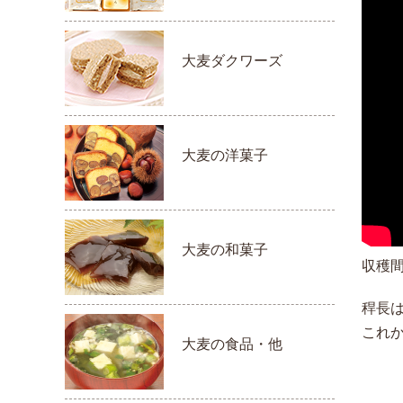
大麦ダクワーズ
大麦の洋菓子
大麦の和菓子
収穫
稈長
これ
大麦の食品・他