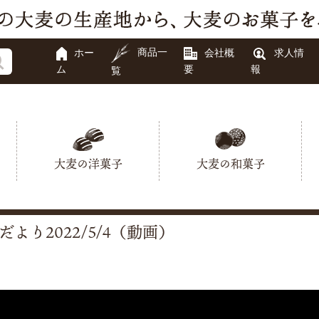
商品一
ホー
会社概
求人情
ム
要
報
覧
大麦の洋菓子
大麦の和菓子
だより2022/5/4（動画）