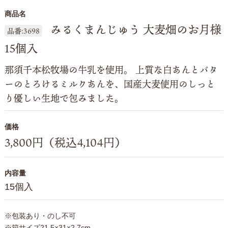
商品名
みるくまんじゅう 大麦畑のお月様
品番:3698
15個入
那須千本松牧場の牛乳を使用。 上質な白あんとバタ
ーのとろけるミルクあんを、国産大麦使用のしっと
り優しい生地で包みました。
価格
3,800円（税込4,104円）
内容量
15個入
※包装あり・のし不可
※箱サイズ21.5×31×2.7cm