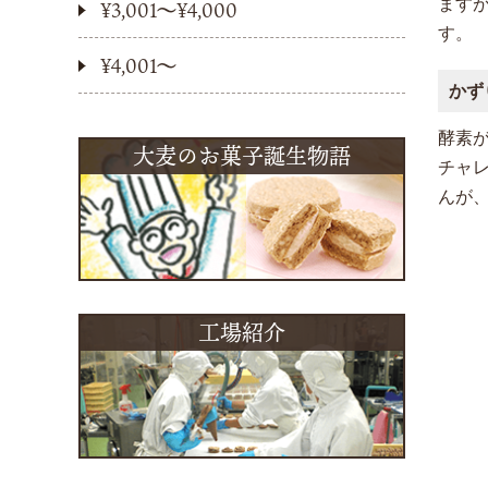
ます
¥3,001〜¥4,000
す。
¥4,001〜
かず
酵素
大麦のお菓子誕生物語
チャ
んが
工場紹介