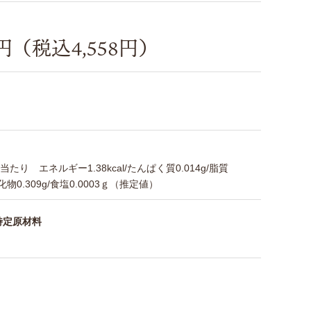
0円（税込4,558円）
g)当たり エネルギー1.38kcal/たんぱく質0.014g/脂質
水化物0.309g/食塩0.0003ｇ（推定値）
特定原材料