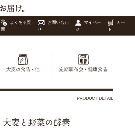
よくある質
お問い合わ
マイペー
カー
問
せ
ジ
ト
大麦の食品・他
定期頒布会・健康食品
PRODUCT DETAIL
大麦と野菜の酵素