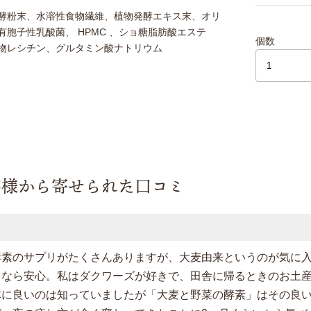
酵粉末、水溶性食物繊維、植物発酵エキス末、オリ
有胞子性乳酸菌、 HPMC 、ショ糖脂肪酸エステ
個数
物レシチン、グルタミン酸ナトリウム
客様から寄せられた口コミ
酵素のサプリがたくさんありますが、大麦由来というのが気に
るなら安心。私はダクワーズが好きで、田舎に帰るときのお土
体に良いのは知っていましたが「大麦と野菜の酵素」はその良