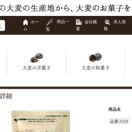
商品一
ホー
会社概
求人情
ム
要
報
覧
大麦の洋菓子
大麦の和菓子
詳細
商品名
品番:3218