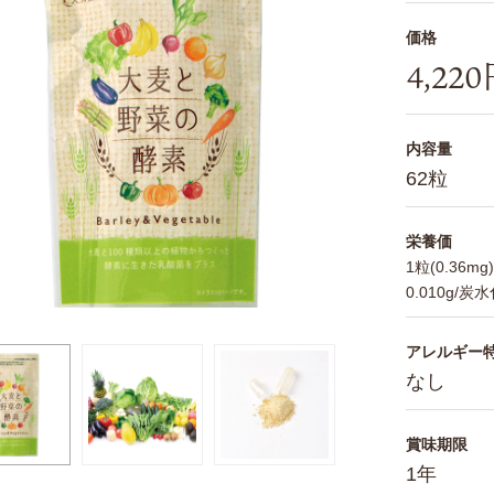
価格
4,22
内容量
62粒
栄養価
1粒(0.36m
0.010g/炭
アレルギー
なし
賞味期限
1年