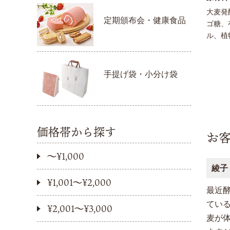
大麦発
定期頒布会・健康食品
ゴ糖、
ル、植
手提げ袋・小分け袋
価格帯から探す
お
〜¥1,000
綾子
¥1,001〜¥2,000
最近
てい
¥2,001〜¥3,000
麦が