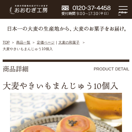
メニュ
ー
TOP
商品一覧
定価ページ
大麦の和菓子
大麦やきいもまんじゅう10個入
商品詳細
PRODUCT DETAIL
大麦やきいもまんじゅう10個入