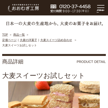
メニュ
ー
TOP
商品一覧
定価ページ
大麦の洋菓子
大麦スイーツ詰め合わせ
大麦スイーツお試しセット
商品詳細
PRODUCT DETAIL
大麦スイーツお試しセット