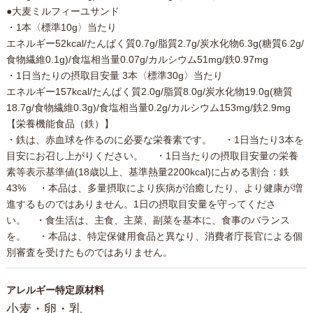
●大麦ミルフィーユサンド
・1本〈標準10g〉当たり
エネルギー52kcal/たんぱく質0.7g/脂質2.7g/炭水化物6.3g(糖質6.2g/
食物繊維0.1g)/食塩相当量0.07g/カルシウム51mg/鉄0.97mg
・1日当たりの摂取目安量 3本〈標準30g〉当たり
エネルギー157kcal/たんぱく質2.0g/脂質8.0g/炭水化物19.0g(糖質
18.7g/食物繊維0.3g)/食塩相当量0.2g/カルシウム153mg/鉄2.9mg
【栄養機能食品（鉄）】
・鉄は、赤血球を作るのに必要な栄養素です。 ・1日当たり3本を
目安にお召し上がりください。 ・1日当たりの摂取目安量の栄養
素等表示基準値(18歳以上、基準熱量2200kcal)に占める割合：鉄
43% ・本品は、多量摂取により疾病が治癒したり、より健康が増
進するものではありません。1日の摂取目安量を守ってくださ
い。 ・食生活は、主食、主菜、副菜を基本に、食事のバランス
を。 ・本品は、特定保健用食品と異なり、消費者庁長官による個
別審査を受けたものではありません。
アレルギー特定原材料
小麦・卵・乳