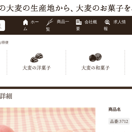
商品一
ホー
会社概
求人情
ム
要
報
覧
お得便
大麦の洋菓子
大麦の和菓子
詳細
商品名
品番:3712