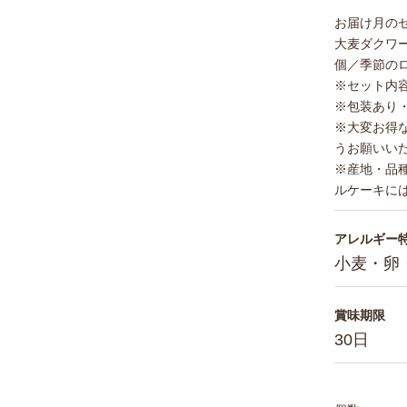
お届け月の
大麦ダクワ
個／季節の
※セット内
※包装あり
※大変お得
うお願いい
※産地・品
ルケーキに
アレルギー
小麦・卵
賞味期限
30日