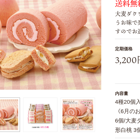
送料無
大麦ダク
うお味で
すのでお
定期価格
3,20
内容量
4種20
《6月の
6個/大麦
形白桃 3