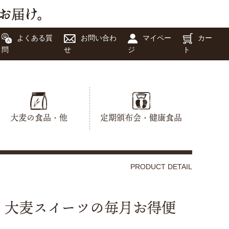
よくある質
お問い合わ
マイペー
カー
問
せ
ジ
ト
大麦の食品・他
定期頒布会・健康食品
PRODUCT DETAIL
大麦スイーツの毎月お得便