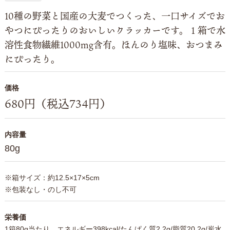
10種の野菜と国産の大麦でつくった、一口サイズでお
やつにぴったりのおいしいクラッカーです。１箱で水
溶性食物繊維1000mg含有。ほんのり塩味、おつまみ
にぴったり。
価格
680円（税込734円）
内容量
80g
※箱サイズ：約12.5×17×5cm
※包装なし・のし不可
栄養価
1箱80g当たり エネルギー398kcal/たんぱく質2.2g/脂質20.2g/炭水