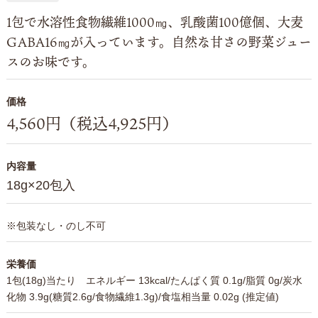
1包で水溶性食物繊維1000㎎、乳酸菌100億個、大麦
GABA16㎎が入っています。自然な甘さの野菜ジュー
スのお味です。
価格
4,560円（税込4,925円）
内容量
18g×20包入
※包装なし・のし不可
栄養価
1包(18g)当たり エネルギー 13kcal/たんぱく質 0.1g/脂質 0g/炭水
化物 3.9g(糖質2.6g/食物繊維1.3g)/食塩相当量 0.02g (推定値)