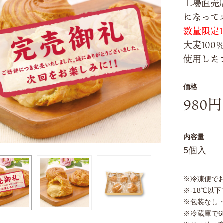
工場直売
になって
数量限定
大麦10
使用した
価格
980
内容量
5個入
※冷凍便で
※-18℃以
※包装なし
※冷蔵庫で