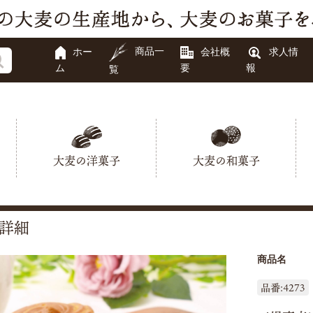
商品一
ホー
会社概
求人情
ム
要
報
覧
大麦の洋菓子
大麦の和菓子
詳細
商品名
品番:4273