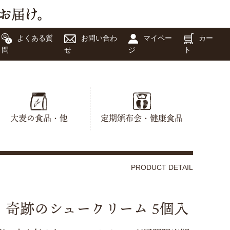
よくある質
お問い合わ
マイペー
カー
問
せ
ジ
ト
大麦の食品・他
定期頒布会・健康食品
PRODUCT DETAIL
奇跡のシュークリーム 5個入