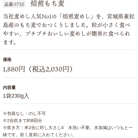
焙煎もち麦
品番:3752
当社麦めし人気No1の「焙煎麦めし」を、宮城県東松
島産のもち麦でおつくりしました。粒が小さく食べ
やすい、プチプチおいしい麦めしが簡単に食べられ
ます。
価格
1,880円（税込2,030円）
内容量
1袋230g入
※包装なし・のし不可
※2合炊きで約8回分
※炊き方：米2合に対し大さじ4 水洗い不要。水加減はいつもと一
緒です。炊く直前に入れてください。