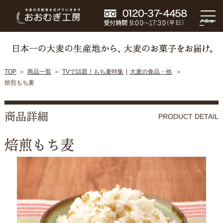
メニュ
ー
TOP
商品一覧
TVで話題！もち麦特集
大麦の食品・他
焙煎もち麦
商品詳細
PRODUCT DETAIL
焙煎もち麦