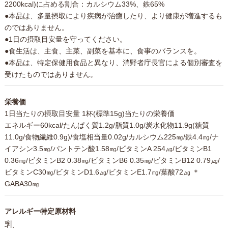
2200kcal)に占める割合：カルシウム33%、鉄65%
●本品は、多量摂取により疾病が治癒したり、より健康が増進するも
のではありません。
●1日の摂取目安量を守ってください。
●食生活は、主食、主菜、副菜を基本に、食事のバランスを。
●本品は、特定保健用食品と異なり、消野者庁長官による個別審査を
受けたものではありません。
栄養価
1日当たりの摂取目安量 1杯(標準15g)当たりの栄養価
エネルギー60kcal/たんぱく質1.2g/脂質1.0g/炭水化物11.9g(糖質
11.0g/食物繊維0.9g)/食塩相当量0.02g/カルシウム225㎎/鉄4.4㎎/ナ
イアシン3.5㎎/パントテン酸1.58㎎/ビタミンA 254㎍/ビタミンB1
0.36㎎/ビタミンB2 0.38㎎/ビタミンB6 0.35㎎/ビタミンB12 0.79㎍/
ビタミンC30㎎/ビタミンD1.6㎍/ビタミンE1.7㎎/葉酸72㎍ ＊
GABA30㎎
アレルギー特定原材料
乳