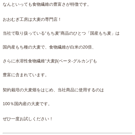
なんといっても
食物繊維の豊富さが特徴
です。
おおむぎ工房は大麦の専門店！
当社で取り扱っている“もち麦”商品のひとつ「国産もち麦」は
国内産もち種の大麦で、
食物繊維が白米の20倍、
さらに水溶性食物繊維“大麦β(ベータ-グルカン)”も
豊富
に含まれています。
契約栽培の大麦畑をはじめ、
当社商品に使用するのは
100％国内産
の大麦です。
ぜひ一度お試しください！