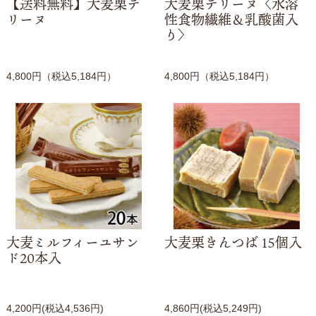
【送料無料】大麦栗テ
大麦栗テリーヌ〈水溶
リーヌ
性食物繊維＆乳酸菌入
り〉
4,800円（税込5,184円）
4,800円（税込5,184円）
大麦ミルフィーユサン
大麦栗きんつば 15個入
ド20本入
4,200円(税込4,536円)
4,860円(税込5,249円)