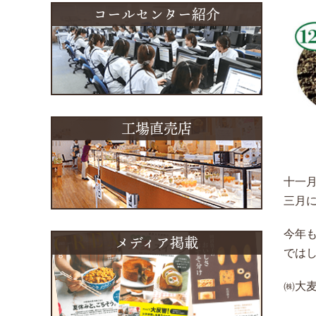
コールセンター紹介
工場直売店
十一
三月
今年
メディア掲載
では
㈱大