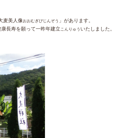
大麦美人像
」があります。
おおむぎびじんぞう
健康長寿を願って一昨年建立
いたしました。
こんりゅう