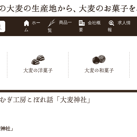
商品一
ホー
会社概
求人情
ム
要
報
覧
大麦の洋菓子
大麦の和菓子
むぎ工房こぼれ話「大麦神社」
麦神社」