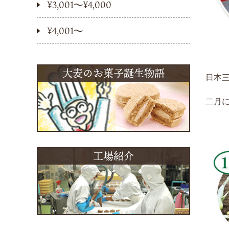
¥3,001〜¥4,000
¥4,001〜
大麦のお菓子誕生物語
日本
二月
工場紹介