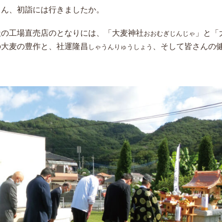
ん、初詣には行きましたか。
の工場直売店のとなりには、「大麦神社
」と「
おおむぎじんじゃ
の大麦の豊作と、社運隆昌
、そして皆さんの
しゃうんりゅうしょう