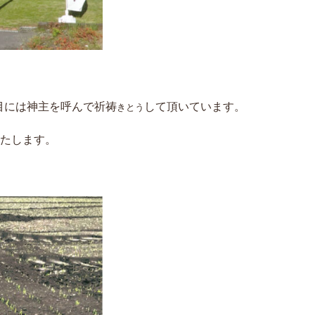
目には神主を呼んで祈祷
して頂いています。
きとう
たします。