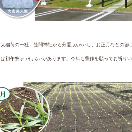
三大稲荷の一社、笠間神社から分霊
し、お正月などの節
ぶんれい
には初午祭
があります。今年も豊作を願ってお祈りい
はつうまさい