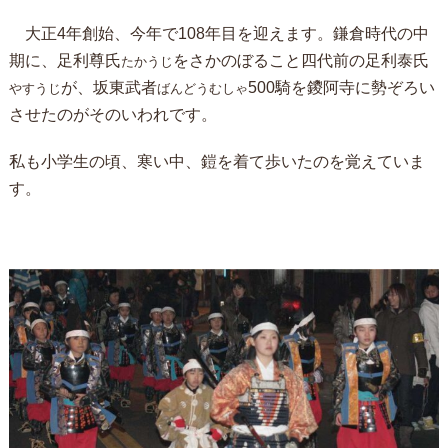
大正4年創始、今年で108年目を迎えます。鎌倉時代の中
期に、足利尊氏
をさかのぼること四代前の足利泰氏
たかうじ
が、坂東武者
500騎を鑁阿寺に勢ぞろい
やすうじ
ばんどうむしゃ
させたのがそのいわれです。
私も小学生の頃、寒い中、鎧を着て歩いたのを覚えていま
す。