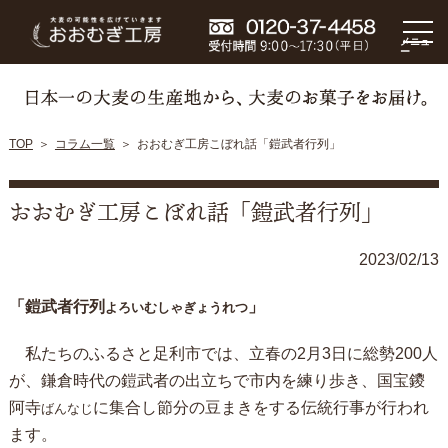
メニュ
ー
TOP
コラム一覧
おおむぎ工房こぼれ話「鎧武者行列」
おおむぎ工房こぼれ話「鎧武者行列」
2023/02/13
「鎧武者行列
」
よろいむしゃぎょうれつ
私たちのふるさと足利市では、立春の2月3日に総勢200人
が、鎌倉時代の鎧武者の出立ちで市内を練り歩き、国宝鑁
阿寺
に集合し節分の豆まきをする伝統行事が行われ
ばんなじ
ます。