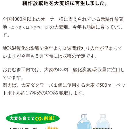
全国4000名以上のオーナー様に支えられている元耕作放棄
地
の大麦畑。今年も順調に育っていま
（こうさくほうきち）※
す。
地球温暖化の影響で例年より２週間程刈り入れが早まって
いますが今年も５月下旬には収穫の予定です。
おおむぎ工房では、大麦のCO
(二酸化炭素)吸収量に注目し
2
ています。
例えば、大麦ダクワーズ１個に使用する大麦で500ｍｌペッ
トボトル約1.7本分のCO
を吸収します。
2