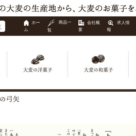
商品一
ホー
会社概
求人情
ム
要
報
覧
大麦の洋菓子
大麦の和菓子
の弓矢