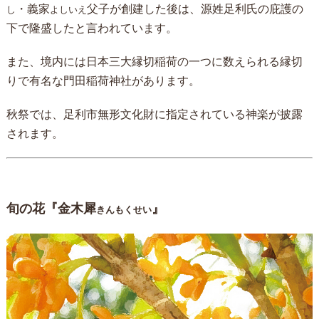
・義家
父子が創建した後は、源姓足利氏の庇護の
し
よしいえ
下で隆盛したと言われています。
また、境内には日本三大縁切稲荷の一つに数えられる縁切
りで有名な門田稲荷神社があります。
秋祭では、足利市無形文化財に指定されている神楽が披露
されます。
旬の花『金木犀
』
きんもくせい