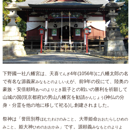
下野國一社八幡宮は、天喜
4年(1056年)に八幡太郎の名
てんぎ
で有名な源義家
が、前9年の役にて、陸奥の
みなもとのよしいえ
豪族・安倍頼時
親子との戦いの勝利を祈願して
あべのよりとき
山城の国(現京都府)の男山八幡宮を勧請
(神仏の分
かんじょう
身・分霊を他の地に移して祀る)し創建されました。
祭神は「誉田別尊
、大帯姫命
ほむたわけのみこと
おおたらしひめの
、姫大神
」です。源頼義
みこと
ひめのおおかみ
みなもとのよりよ